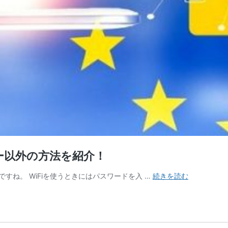
ー以外の方法を紹介！
WiFi
すね。 WiFiを使うときにはパスワードを入 …
続きを読む
の
セ
キ
ュ