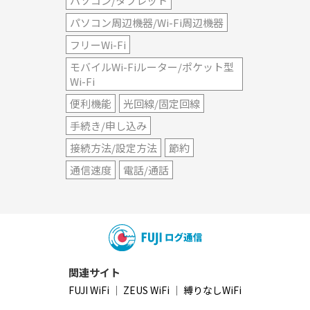
パソコン/タブレット
パソコン周辺機器/Wi-Fi周辺機器
フリーWi-Fi
モバイルWi-Fiルーター/ポケット型
Wi-Fi
便利機能
光回線/固定回線
手続き/申し込み
接続方法/設定方法
節約
通信速度
電話/通話
関連サイト
FUJI WiFi
｜
ZEUS WiFi
｜
縛りなしWiFi