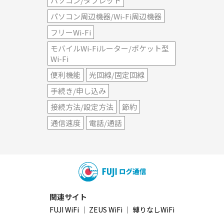
パソコン/タブレット
パソコン周辺機器/Wi-Fi周辺機器
フリーWi-Fi
モバイルWi-Fiルーター/ポケット型
Wi-Fi
便利機能
光回線/固定回線
手続き/申し込み
接続方法/設定方法
節約
通信速度
電話/通話
関連サイト
FUJI WiFi
｜
ZEUS WiFi
｜
縛りなしWiFi